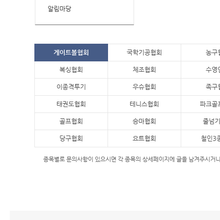
알림마당
게이트볼협회
국학기공협회
농구
복싱협회
체조협회
수영
이종격투기
우슈협회
족구
태권도협회
테니스협회
파크골
골프협회
승마협회
줄넘
당구협회
요트협회
철인3
종목별로 문의사항이 있으시면 각 종목의 상세페이지에 글을 남겨주시거